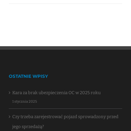
OSTATNIE WPISY
Kara za brak ubezpieczenia OC w 2025 roku
1 stycznia 2025
Czy trzeba zarejestrować pojazd sprowadzony przed
jego sprzedażą?