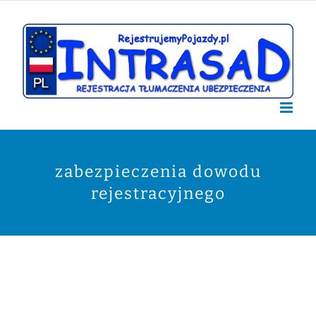
Przejdź
do
zawartości
zabezpieczenia dowodu
rejestracyjnego