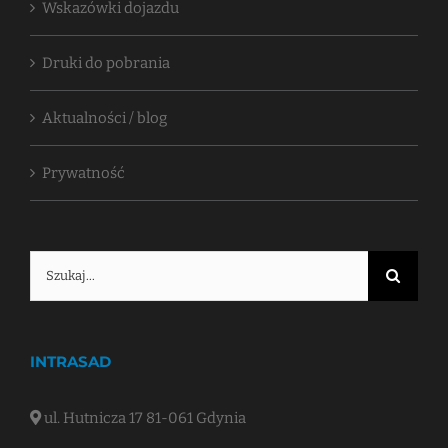
Wskazówki dojazdu
Druki do pobrania
Aktualności / blog
Prywatność
Szukaj
INTRASAD
ul. Hutnicza 17 81-061 Gdynia