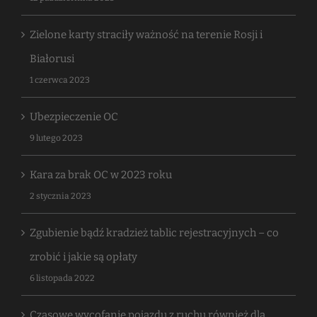
Zielone karty straciły ważność na terenie Rosji i
Białorusi
1 czerwca 2023
Ubezpieczenie OC
9 lutego 2023
Kara za brak OC w 2023 roku
2 stycznia 2023
Zgubienie bądź kradzież tablic rejestracyjnych – co
zrobić i jakie są opłaty
6 listopada 2022
Czasowe wycofanie pojazdu z ruchu również dla