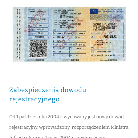
Rejestracja pojazdu Nowy Dwór Gdański
Rejestracja pojazdu Tczew
Zabezpieczenia dowodu
rejestracyjnego
Od 1 października 2004 r. wydawany jest nowy dowód
rejestracyjny, wprowadzony rozporządzeniem Ministra
Infrastruktury z 4 maja 2004 r. zmieniającym