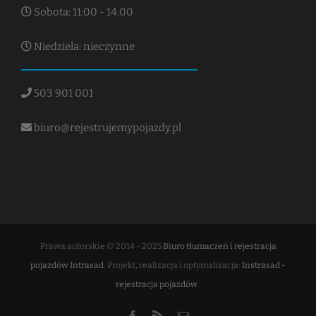
Sobota: 11:00 - 14:00
Niedziela: nieczynne
503 901 001
biuro@rejestrujemypojazdy.pl
Prawa autorskie © 2014 - 2025
Biuro tłumaczeń i rejestracja
pojazdów Intrasad
. Projekt, realizacja i optymalizacja:
Instrasad -
rejestracja pojazdów
.
Facebook
Rss
Email