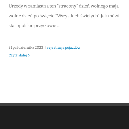
Urzędy w zamiast za ten "stracony" dzień wolnego mają
wolne dzień po święcie "Wszystkich świętych". Jak mówi
staropolskie przysłowie ...
31 października 2023
|
rejestracja pojazdów
Czytaj dalej