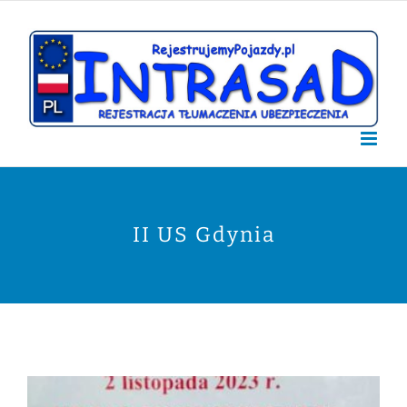
Przejdź
do
zawartości
II US Gdynia