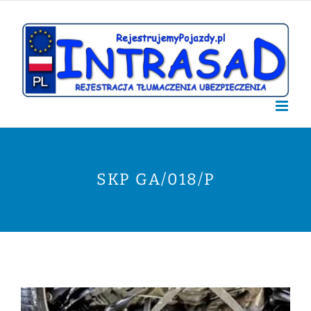
Przejdź
do
zawartości
SKP GA/018/P