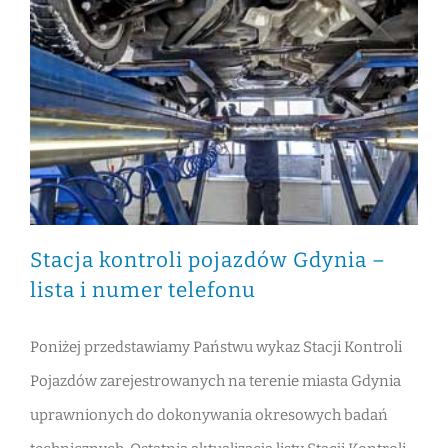
Rejestracja pojazdu Nowy Dwór Gdański
Rejestracja pojazdu Tczew
Stacja kontroli pojazdów Gdynia – lista i numer telefonu
Stacja kontroli pojazdów Gdynia –
lista i numer telefonu
Poniżej przedstawiamy Państwu wykaz Stacji Kontroli
Pojazdów zarejestrowanych na terenie miasta Gdynia
uprawnionych do dokonywania okresowych badań