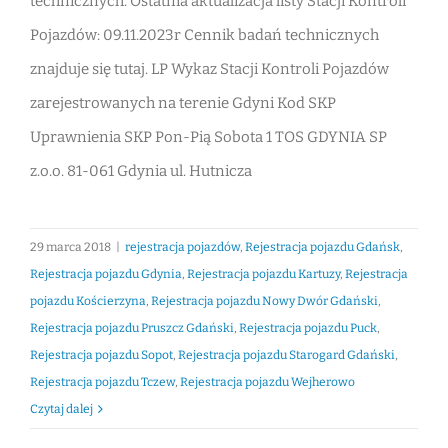
technicznych. Ostatnia aktualizacja listy Stacji Kontroli
Pojazdów: 09.11.2023r Cennik badań technicznych
znajduje się tutaj. LP Wykaz Stacji Kontroli Pojazdów
zarejestrowanych na terenie Gdyni Kod SKP
Uprawnienia SKP Pon-Pią Sobota 1 TOS GDYNIA SP
z.o.o. 81-061 Gdynia ul. Hutnicza
29 marca 2018
|
rejestracja pojazdów
,
Rejestracja pojazdu Gdańsk
,
Rejestracja pojazdu Gdynia
,
Rejestracja pojazdu Kartuzy
,
Rejestracja
pojazdu Kościerzyna
,
Rejestracja pojazdu Nowy Dwór Gdański
,
Rejestracja pojazdu Pruszcz Gdański
,
Rejestracja pojazdu Puck
,
Rejestracja pojazdu Sopot
,
Rejestracja pojazdu Starogard Gdański
,
Rejestracja pojazdu Tczew
,
Rejestracja pojazdu Wejherowo
Czytaj dalej