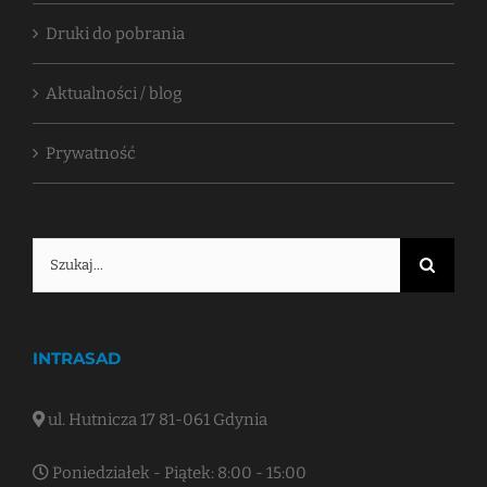
Druki do pobrania
Aktualności / blog
Prywatność
Szukaj
INTRASAD
ul. Hutnicza 17 81-061 Gdynia
Poniedziałek - Piątek: 8:00 - 15:00