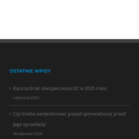
OSTATNIE WPISY
Kara za brak ubezpieczenia OC w 2025 roku
1 stycznia 2025
Czy trzeba zarejestrować pojazd sprowadzony przed
jego sprzedażą?
26 stycznia 2024